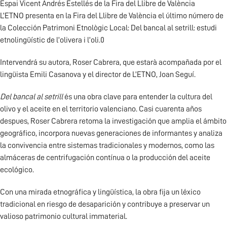
Espai Vicent Andrés Estellés de la Fira del Llibre de València
L’ETNO presenta en la Fira del Llibre de València el último número de
la Colección Patrimoni Etnològic Local: Del bancal al setrill: estudi
etnolingüístic de l’olivera i l’oli.0
Intervendrá su autora, Roser Cabrera, que estarà acompañada por el
lingüista Emili Casanova y el director de L’ETNO, Joan Seguí.
Del bancal al setrill
és una obra clave para entender la cultura del
olivo y el aceite en el territorio valenciano. Casi cuarenta años
despues, Roser Cabrera retoma la investigación que amplia el ámbito
geográfico, incorpora nuevas generaciones de informantes y analiza
la convivencia entre sistemas tradicionales y modernos, como las
almáceras de centrifugación contínua o la producción del aceite
ecológico.
Con una mirada etnográfica y lingüística, la obra fija un léxico
tradicional en riesgo de desaparición y contribuye a preservar un
valioso patrimonio cultural immaterial.