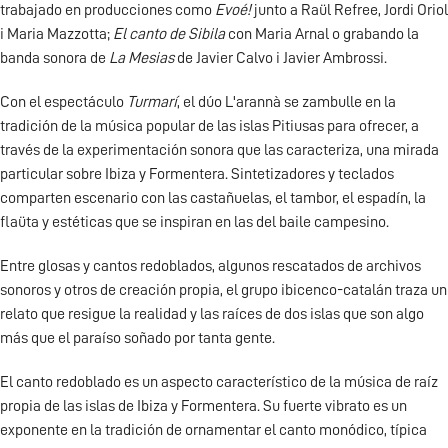
trabajado en producciones como
Evoé!
junto a Raül Refree, Jordi Oriol
i Maria Mazzotta;
El canto de Sibila
con Maria Arnal o grabando la
banda sonora de
La Mesias
de Javier Calvo i Javier Ambrossi.
Con el espectáculo
Turmarí
, el dúo L'arannà se zambulle en la
tradición de la música popular de las islas Pitiusas para ofrecer, a
través de la experimentación sonora que las caracteriza, una mirada
particular sobre Ibiza y Formentera. Sintetizadores y teclados
comparten escenario con las castañuelas, el tambor, el espadín, la
flaüta y estéticas que se inspiran en las del baile campesino.
Entre glosas y cantos redoblados, algunos rescatados de archivos
sonoros y otros de creación propia, el grupo ibicenco-catalán traza un
relato que resigue la realidad y las raíces de dos islas que son algo
más que el paraíso soñado por tanta gente.
El canto redoblado es un aspecto característico de la música de raíz
propia de las islas de Ibiza y Formentera. Su fuerte vibrato es un
exponente en la tradición de ornamentar el canto monódico, típica