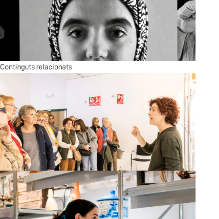
La ciutat: global i local
Continguts relacionats
No és fàcil ser valencià