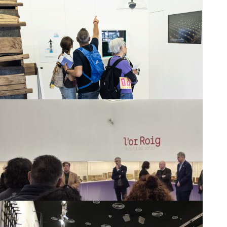
Visita guiada a "La ciutat: global i local"
Visita guiada a "Horta i secà"